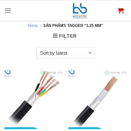
Bỏ
qua
nội
dung
Home
/
SẢN PHẨMS TAGGED “1.25 MM”
FILTER