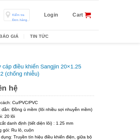
Login
Cart
Kiểm tra
Đơn hàng
BÁO GIÁ
TIN TỨC
 cáp điều khiển Sangjin 20×1.25
 (chống nhiễu)
ên hệ
 cách: Cu/PVC/PVC
 dẫn: Đồng ủ mềm (lõi nhiều sợi nhuyễn mềm)
i: 20 lõi
cắt danh định (tiết diện lõi) : 1.25 mm
 gói: Ru lô, cuộn
dụng: Truyền tín hiệu điều khiển điện, giữa bộ