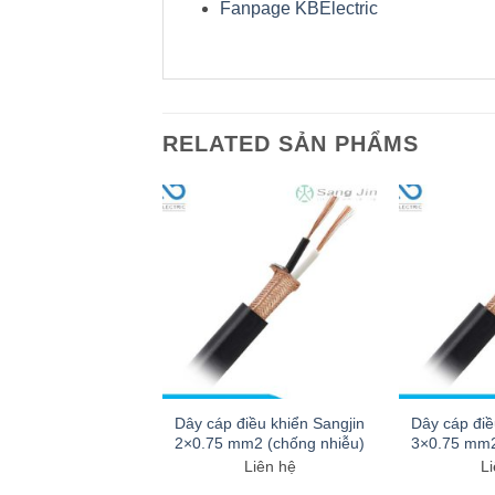
Fanpage KBElectric
RELATED SẢN PHẨMS
điều khiển Sangjin
Dây cáp điều khiển Sangjin
Dây cáp điề
mm2 (chống nhiễu)
2×0.75 mm2 (chống nhiễu)
3×0.75 mm2
Liên hệ
Liên hệ
Li