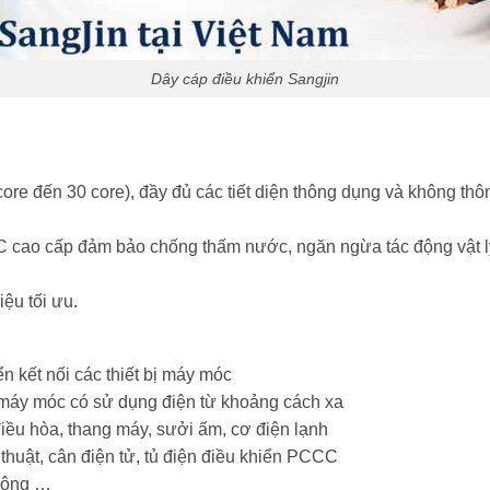
Dây cáp điều khiển Sangjin
core đến 30 core), đầy đủ các tiết diện thông dụng và không thôn
cao cấp đảm bảo chống thấm nước, ngăn ngừa tác động vật lý 
iệu tối ưu.
ển kết nối các thiết bị máy móc
ị máy móc có sử dụng điện từ khoảng cách xa
điều hòa, thang máy, sưởi ấm, cơ điện lạnh
 thuật, cân điện tử, tủ điện điều khiển PCCC
thông …