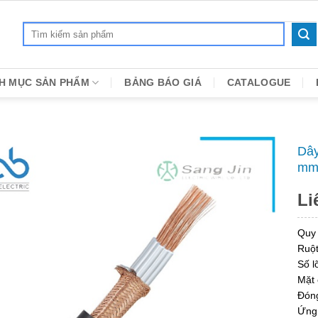
Search
for:
H MỤC SẢN PHẨM
BẢNG BÁO GIÁ
CATALOGUE
Dây
mm2
Li
Quy
Ruột
Số lõ
Mặt 
Đóng
Ứng 