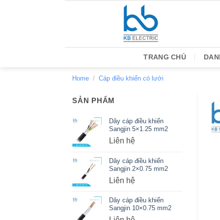
Bỏ
qua
nội
dung
TRANG CHỦ
DAN
Home
/
Cáp điều khiển có lưới
SẢN PHẨM
Dây cáp điều khiển
Sangjin 5×1.25 mm2
Liên hệ
Dây cáp điều khiển
Sangjin 2×0.75 mm2
Liên hệ
Dây cáp điều khiển
Sangjin 10×0.75 mm2
Liên hệ