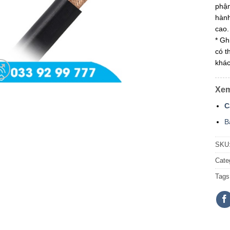
phận
hành
cao.
* Gh
có t
khác
Xem
C
B
SKU
Cate
Tags