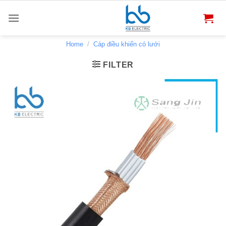
Bỏ
qua
nội
dung
Home
/
Cáp điều khiển có lưới
FILTER