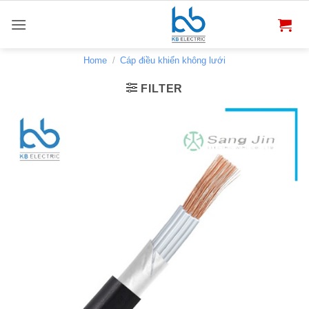
Bỏ
qua
nội
dung
Home
/
Cáp điều khiển không lưới
FILTER