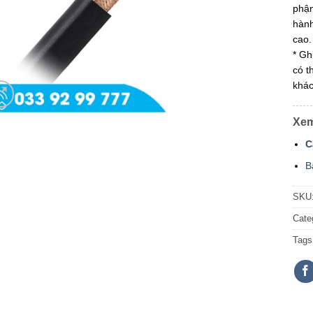
phận
hành
cao.
* Gh
có t
khác
Xem
C
B
SKU
Cate
Tags