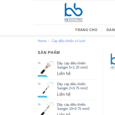
Bỏ
qua
nội
dung
TRANG CHỦ
DAN
Home
/
Cáp điều khiển có lưới
SẢN PHẨM
Dây cáp điều khiển
Sangjin 5×1.25 mm2
Liên hệ
Dây cáp điều khiển
Sangjin 2×0.75 mm2
Liên hệ
Dây cáp điều khiển
Sangjin 10×0.75 mm2
Liên hệ