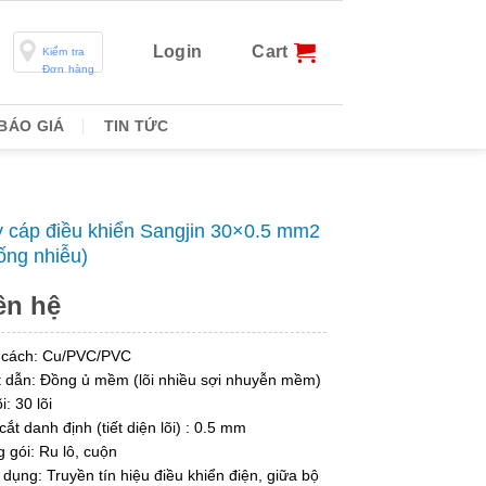
Login
Cart
Kiểm tra
Đơn hàng
BÁO GIÁ
TIN TỨC
 cáp điều khiển Sangjin 30×0.5 mm2
ống nhiễu)
ên hệ
 cách: Cu/PVC/PVC
 dẫn: Đồng ủ mềm (lõi nhiều sợi nhuyễn mềm)
i: 30 lõi
cắt danh định (tiết diện lõi) : 0.5 mm
 gói: Ru lô, cuộn
dụng: Truyền tín hiệu điều khiển điện, giữa bộ