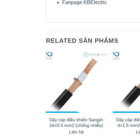
Fanpage KBElectric
RELATED SẢN PHẨMS
điều khiển Sangjin
Dây cáp điều khiển Sangjin
Dây cáp điề
mm2 (chống nhiễu)
16×0.5 mm2 (chống nhiễu)
4×1.5 mm2 
Liên hệ
Liên hệ
Li