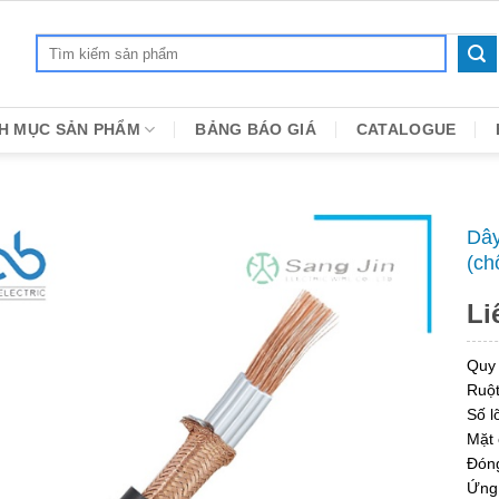
Search
for:
H MỤC SẢN PHẨM
BẢNG BÁO GIÁ
CATALOGUE
Dây
(ch
Li
Quy
Ruột
Số lõ
Mặt 
Đóng
Ứng 