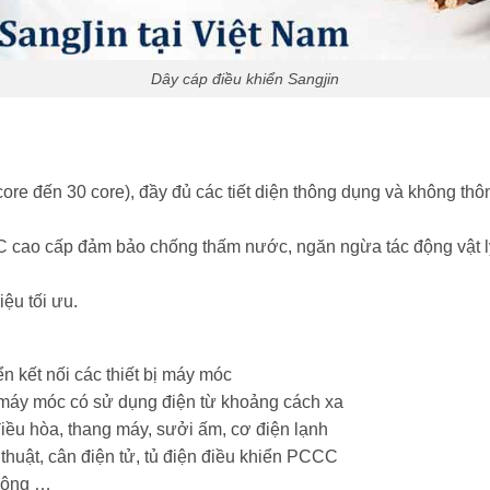
Dây cáp điều khiển Sangjin
core đến 30 core), đầy đủ các tiết diện thông dụng và không thôn
cao cấp đảm bảo chống thấm nước, ngăn ngừa tác động vật lý 
iệu tối ưu.
ển kết nối các thiết bị máy móc
ị máy móc có sử dụng điện từ khoảng cách xa
điều hòa, thang máy, sưởi ấm, cơ điện lạnh
 thuật, cân điện tử, tủ điện điều khiển PCCC
thông …