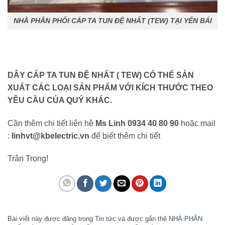
NHÀ PHÂN PHỐI CÁP TA TUN ĐỆ NHẤT (TEW) TẠI YẾN BÁI
DÂY CÁP TA TUN ĐỆ NHẤT ( TEW)
CÓ THỂ SẢN
XUẤT CÁC LOẠI SẢN PHẨM VỚI KÍCH THƯỚC THEO
YÊU CẦU CỦA QUÝ KHÁC.
Cần thêm chi tiết liên hệ
Ms Linh 0934 40 80 90
hoặc mail
:
linhvt@kbelectric.vn
để biết thêm chi tiết
Trân Trọng!
Bài viết này được đăng trong
Tin tức
và được gắn thẻ
NHÀ PHÂN