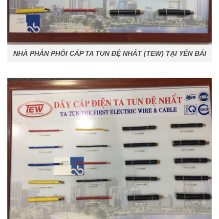
NHÀ PHÂN PHỐI CÁP TA TUN ĐỆ NHẤT (TEW) TẠI YẾN BÁI