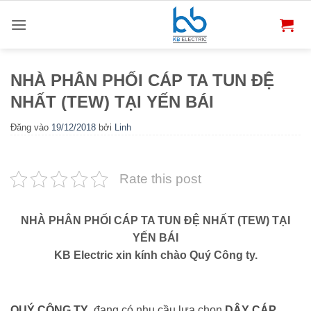
Bỏ
qua
nội
dung
NHÀ PHÂN PHỐI CÁP TA TUN ĐỆ
NHẤT (TEW) TẠI YẾN BÁI
Đăng vào
19/12/2018
bởi
Linh
Rate this post
NHÀ PHÂN PHỐI CÁP TA TUN ĐỆ NHẤT (TEW) TẠI
YẾN BÁI
KB Electric xin kính chào Quý Công ty.
QUÝ CÔNG TY
đang có nhu cầu lựa chọn
DÂY CÁP