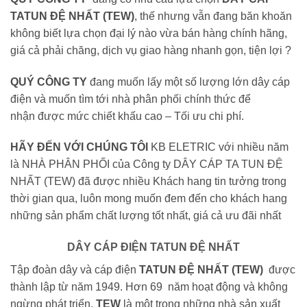
TATUN ĐỆ NHẤT (TEW)
, thế nhưng vẫn đang băn khoăn
không biết lựa chọn đại lý nào vừa bán hàng chính hãng,
giá cả phải chăng, dịch vụ giao hàng nhanh gọn, tiện lợi ?
QUÝ CÔNG TY
đang muốn lấy một số lượng lớn dây cáp
điện và muốn tìm tới nhà phân phối chính thức để
nhận được mức chiết khấu cao – Tối ưu chi phí.
HÃY ĐẾN VỚI CHÚNG TÔI
KB ELETRIC với nhiều năm
là NHÀ PHÂN PHỐI của Công ty DÂY CÁP TA TUN ĐỆ
NHẤT (TEW) đã được nhiều Khách hang tin tưởng trong
thời gian qua, luôn mong muốn đem đến cho khách hang
những sản phẩm chất lượng tốt nhất, giá cả ưu đãi nhất
DÂY CÁP ĐIỆN TATUN ĐỆ NHẤT
Tập đoàn dây và cáp điện
TATUN
ĐỆ NHẤT (TEW)
được
thành lập từ năm 1949. Hơn 69 năm hoạt động và không
ngừng phát triển,
TEW
là một trong những nhà sản xuất