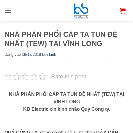
Bỏ
qua
nội
dung
NHÀ PHÂN PHỐI CÁP TA TUN ĐỆ
NHẤT (TEW) TẠI VĨNH LONG
Đăng vào
19/12/2018
bởi
Linh
Rate this post
NHÀ PHÂN PHỐI CÁP TA TUN ĐỆ NHẤT (TEW) TẠI
VĨNH LONG
KB Electric xin kính chào Quý Công ty.
QUÝ CÔNG TY
đang có nhu cầu lựa chọn
DÂY CÁP