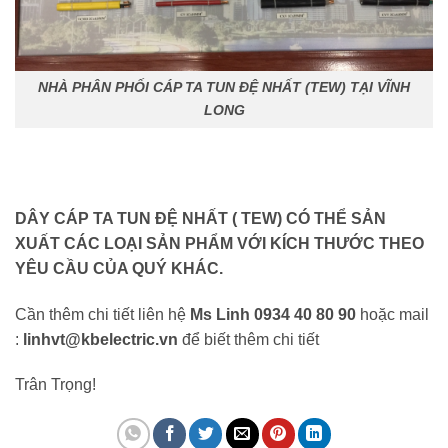
NHÀ PHÂN PHỐI CÁP TA TUN ĐỆ NHẤT (TEW) TẠI VĨNH
LONG
DÂY CÁP TA TUN ĐỆ NHẤT ( TEW)
CÓ THỂ SẢN
XUẤT CÁC LOẠI SẢN PHẨM VỚI KÍCH THƯỚC THEO
YÊU CẦU CỦA QUÝ KHÁC.
Cần thêm chi tiết liên hệ
Ms Linh 0934 40 80 90
hoặc mail
:
linhvt@kbelectric.vn
để biết thêm chi tiết
Trân Trọng!