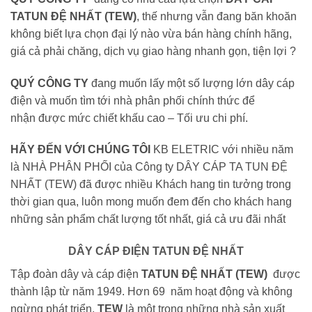
TATUN ĐỆ NHẤT (TEW)
, thế nhưng vẫn đang băn khoăn
không biết lựa chọn đại lý nào vừa bán hàng chính hãng,
giá cả phải chăng, dịch vụ giao hàng nhanh gọn, tiện lợi ?
QUÝ CÔNG TY
đang muốn lấy một số lượng lớn dây cáp
điện và muốn tìm tới nhà phân phối chính thức để
nhận được mức chiết khấu cao – Tối ưu chi phí.
HÃY ĐẾN VỚI CHÚNG TÔI
KB ELETRIC với nhiều năm
là NHÀ PHÂN PHỐI của Công ty DÂY CÁP TA TUN ĐỆ
NHẤT (TEW) đã được nhiều Khách hang tin tưởng trong
thời gian qua, luôn mong muốn đem đến cho khách hang
những sản phẩm chất lượng tốt nhất, giá cả ưu đãi nhất
DÂY CÁP ĐIỆN TATUN ĐỆ NHẤT
Tập đoàn dây và cáp điện
TATUN
ĐỆ NHẤT (TEW)
được
thành lập từ năm 1949. Hơn 69 năm hoạt động và không
ngừng phát triển,
TEW
là một trong những nhà sản xuất