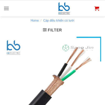
Bỏ
qua
nội
dung
Home
/
Cáp điều khiển có lưới
FILTER