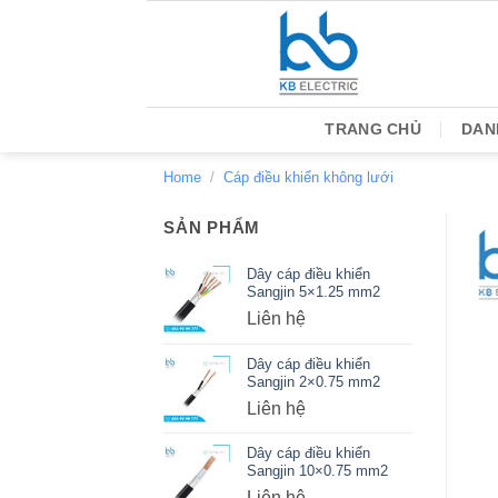
Bỏ
qua
nội
dung
TRANG CHỦ
DAN
Home
/
Cáp điều khiển không lưới
SẢN PHẨM
Dây cáp điều khiển
Sangjin 5×1.25 mm2
Liên hệ
Dây cáp điều khiển
Sangjin 2×0.75 mm2
Liên hệ
Dây cáp điều khiển
Sangjin 10×0.75 mm2
Liên hệ