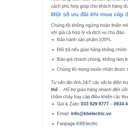
cách phù hợp giúp cho khách hàng đưa
Một số ưu đãi khi mua cáp 
Chúng tôi không ngừng hoàn thiện m
với giá cả hợp lý và dịch vụ chu đáo.
Bảo hành sản phẩm 100%.
Đổi trả nếu giao hàng không chính 
Báo giá nhanh chóng, không làm trễ
Chúng tôi mong muốn nhận được sự
Tư vấn tận tình 24/7 các vật tư điện t
thế
… Hỗ trợ giao hàng nhanh đến công 
chậm cháy hay
cáp điều khiển
các thư
Gọi & Zalo:
033 929 9777
–
0934 4
Email:
info@kbelectric.vn
Fanpage KBElectric