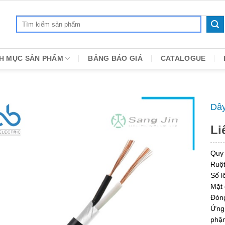
Search
for:
H MỤC SẢN PHẨM
BẢNG BÁO GIÁ
CATALOGUE
Dây
Li
Quy
Ruột
Số lõ
Mặt 
Đóng
Ứng 
phận