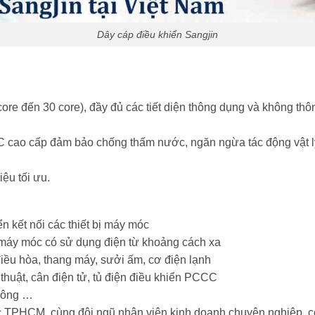
Dây cáp điều khiển Sangjin
core đến 30 core), đầy đủ các tiết diện thông dụng và không thôn
cao cấp đảm bảo chống thấm nước, ngăn ngừa tác động vật lý 
iệu tối ưu.
ển kết nối các thiết bị máy móc
ị máy móc có sử dụng điện từ khoảng cách xa
điều hòa, thang máy, sưởi ấm, cơ điện lạnh
 thuật, cân điện tử, tủ điện điều khiển PCCC
thông …
ực TPHCM, cùng đội ngũ nhân viên kinh doanh chuyên nghiệp, c