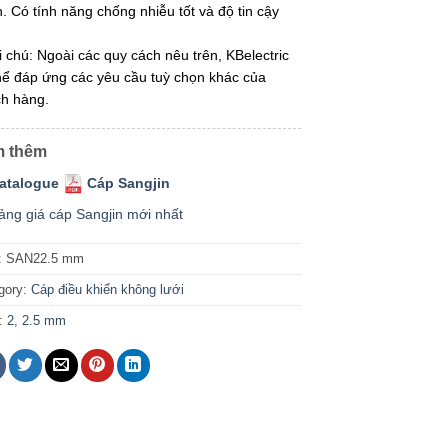
. Có tính năng chống nhiễu tốt và độ tin cậy
i chú: Ngoài các quy cách nêu trên, KBelectric
hể đáp ứng các yêu cầu tuỳ chọn khác của
h hàng.
 thêm
atalogue
Cáp Sangjin
ảng giá cáp Sangjin mới nhất
:
SAN22.5 mm
gory:
Cáp điều khiển không lưới
:
2
,
2.5 mm