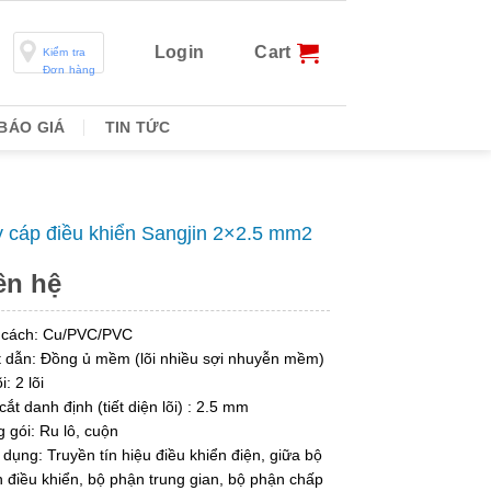
Login
Cart
Kiểm tra
Đơn hàng
BÁO GIÁ
TIN TỨC
 cáp điều khiển Sangjin 2×2.5 mm2
ên hệ
 cách: Cu/PVC/PVC
 dẫn: Đồng ủ mềm (lõi nhiều sợi nhuyễn mềm)
i: 2 lõi
cắt danh định (tiết diện lõi) : 2.5 mm
 gói: Ru lô, cuộn
dụng: Truyền tín hiệu điều khiển điện, giữa bộ
 điều khiển, bộ phận trung gian, bộ phận chấp