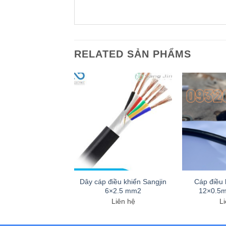
RELATED SẢN PHẨMS
điều khiển Sangjin
Dây cáp điều khiển Sangjin
Cáp điều 
7×2.5 mm2
6×2.5 mm2
12×0.5
Liên hệ
Liên hệ
Li