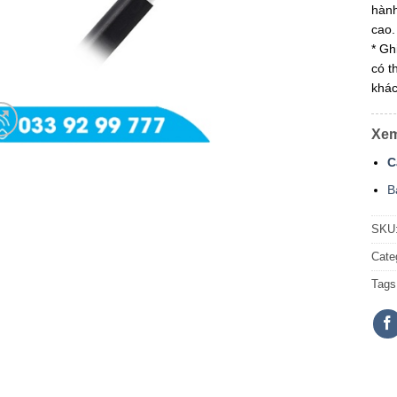
hành
cao.
* Gh
có t
khác
Xem
C
B
SKU
Cate
Tags