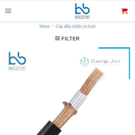
Bỏ
qua
nội
dung
Home
/
Cáp điều khiển có lưới
FILTER