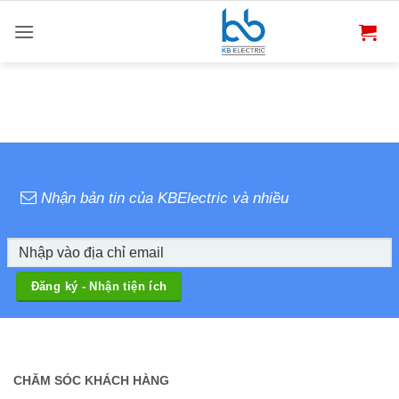
Bỏ
qua
nội
dung
Nhận bản tin của KBElectric và nhiều
CHĂM SÓC KHÁCH HÀNG