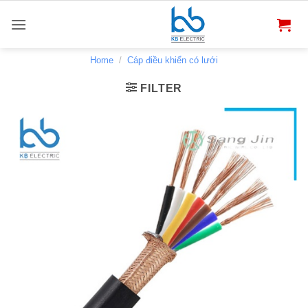
Bỏ
qua
nội
dung
Home
/
Cáp điều khiển có lưới
FILTER