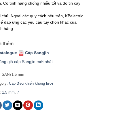
. Có tính năng chống nhiễu tốt và độ tin cậy
i chú: Ngoài các quy cách nêu trên, KBelectric
hể đáp ứng các yêu cầu tuỳ chọn khác của
h hàng.
 thêm
atalogue
Cáp Sangjin
ảng giá cáp Sangjin mới nhất
:
SAN71.5 mm
gory:
Cáp điều khiển không lưới
:
1.5 mm
,
7