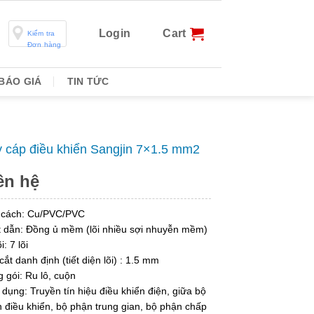
Login
Cart
Kiểm tra
Đơn hàng
BÁO GIÁ
TIN TỨC
 cáp điều khiển Sangjin 7×1.5 mm2
ên hệ
 cách: Cu/PVC/PVC
 dẫn: Đồng ủ mềm (lõi nhiều sợi nhuyễn mềm)
i: 7 lõi
cắt danh định (tiết diện lõi) : 1.5 mm
 gói: Ru lô, cuộn
dụng: Truyền tín hiệu điều khiển điện, giữa bộ
 điều khiển, bộ phận trung gian, bộ phận chấp