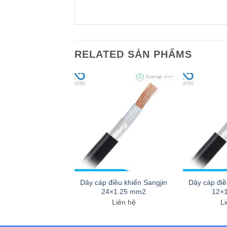
RELATED SẢN PHẨMS
điều khiển Sangjin
Dây cáp điều khiển Sangjin
Dây cáp điề
7×1.5 mm2
24×1.25 mm2
12×
Liên hệ
Liên hệ
Li