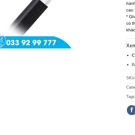
hành
cao.
* Gh
có t
khác
Xem
C
B
SKU
Cate
Tags