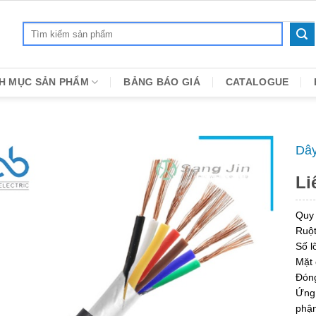
Search
for:
H MỤC SẢN PHẨM
BẢNG BÁO GIÁ
CATALOGUE
Dây
Li
Quy
Ruột
Số lõ
Mặt 
Đóng
Ứng 
phận