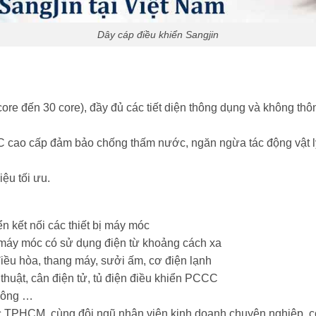
Dây cáp điều khiển Sangjin
core đến 30 core), đầy đủ các tiết diện thông dụng và không thôn
cao cấp đảm bảo chống thấm nước, ngăn ngừa tác động vật lý 
iệu tối ưu.
ển kết nối các thiết bị máy móc
ị máy móc có sử dụng điện từ khoảng cách xa
điều hòa, thang máy, sưởi ấm, cơ điện lạnh
 thuật, cân điện tử, tủ điện điều khiển PCCC
thông …
ực TPHCM, cùng đội ngũ nhân viên kinh doanh chuyên nghiệp, c