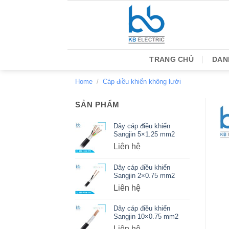
Bỏ
qua
nội
dung
TRANG CHỦ
DAN
Home
/
Cáp điều khiển không lưới
SẢN PHẨM
Dây cáp điều khiển
Sangjin 5×1.25 mm2
Liên hệ
Dây cáp điều khiển
Sangjin 2×0.75 mm2
Liên hệ
Dây cáp điều khiển
Sangjin 10×0.75 mm2
Liên hệ