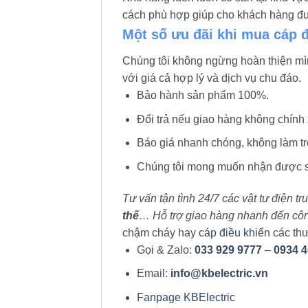
cách phù hợp giúp cho khách hàng đưa
Một số ưu đãi khi mua cáp 
Chúng tôi không ngừng hoàn thiện m
với giá cả hợp lý và dịch vụ chu đáo.
Bảo hành sản phẩm 100%.
Đổi trả nếu giao hàng không chính 
Báo giá nhanh chóng, không làm trễ
Chúng tôi mong muốn nhận được sự
Tư vấn tận tình 24/7 các vật tư điện t
thế
… Hỗ trợ giao hàng nhanh đến công 
chậm cháy hay
cáp điều khiển
các thư
Gọi & Zalo:
033 929 9777
–
0934 4
Email:
info@kbelectric.vn
Fanpage KBElectric