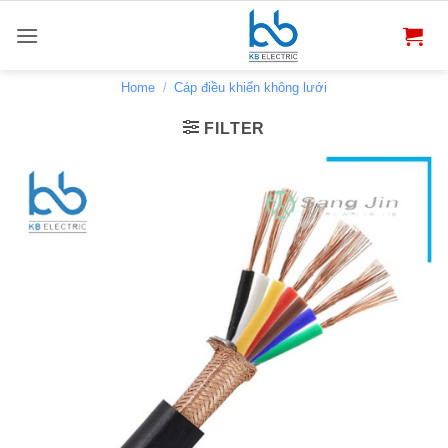
Bỏ
qua
nội
dung
Home
/
Cáp điều khiển không lưới
FILTER