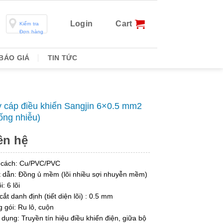
Login
Cart
Kiểm tra
Đơn hàng
BÁO GIÁ
TIN TỨC
 cáp điều khiển Sangjin 6×0.5 mm2
ống nhiễu)
ên hệ
 cách: Cu/PVC/PVC
 dẫn: Đồng ủ mềm (lõi nhiều sợi nhuyễn mềm)
i: 6 lõi
cắt danh định (tiết diện lõi) : 0.5 mm
 gói: Ru lô, cuộn
dụng: Truyền tín hiệu điều khiển điện, giữa bộ