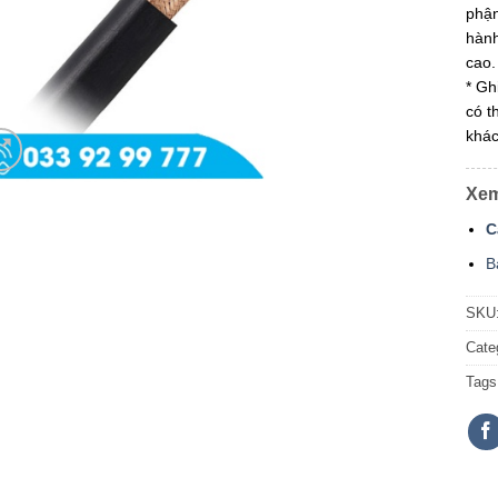
phận
hành
cao.
* Gh
có t
khác
Xem
C
B
SKU
Cate
Tags