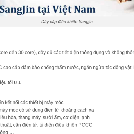
Dây cáp điều khiển Sangjin
core đến 30 core), đầy đủ các tiết diện thông dụng và không thôn
cao cấp đảm bảo chống thấm nước, ngăn ngừa tác động vật lý 
iệu tối ưu.
ển kết nối các thiết bị máy móc
ị máy móc có sử dụng điện từ khoảng cách xa
điều hòa, thang máy, sưởi ấm, cơ điện lạnh
 thuật, cân điện tử, tủ điện điều khiển PCCC
thông …