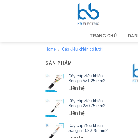
Bỏ
qua
nội
dung
TRANG CHỦ
DAN
Home
/
Cáp điều khiển có lưới
SẢN PHẨM
Dây cáp điều khiển
Sangjin 5×1.25 mm2
Liên hệ
Dây cáp điều khiển
Sangjin 2×0.75 mm2
Liên hệ
Dây cáp điều khiển
Sangjin 10×0.75 mm2
Liên hệ