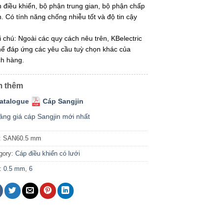
 điều khiển, bộ phận trung gian, bộ phận chấp
. Có tính năng chống nhiễu tốt và độ tin cậy
i chú: Ngoài các quy cách nêu trên, KBelectric
hể đáp ứng các yêu cầu tuỳ chọn khác của
h hàng.
 thêm
atalogue
Cáp Sangjin
ảng giá cáp Sangjin mới nhất
:
SAN60.5 mm
gory:
Cáp điều khiển có lưới
:
0.5 mm
,
6