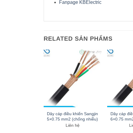
Fanpage KBElectric
RELATED SẢN PHẨMS
điều khiển Sangjin
Dây cáp điều khiển Sangjin
Dây cáp điề
m2 (chống nhiễu)
5×0.75 mm2 (chống nhiễu)
6×0.75 mm2
Liên hệ
Liên hệ
Li