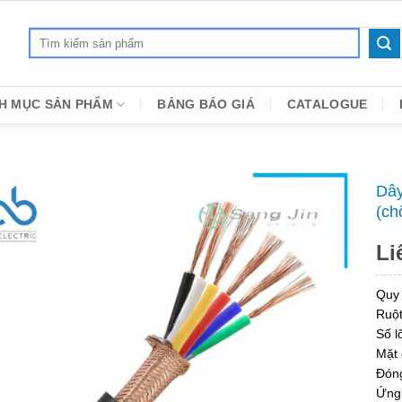
Search
for:
H MỤC SẢN PHẨM
BẢNG BÁO GIÁ
CATALOGUE
Dây
(ch
Li
Quy
Ruột
Số lõ
Mặt 
Đóng
Ứng 