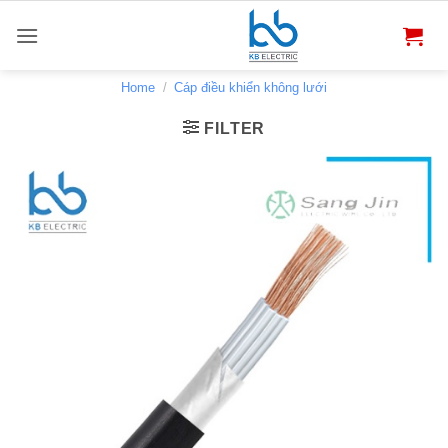
Bỏ
qua
nội
dung
Home
/
Cáp điều khiển không lưới
FILTER