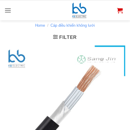
Bỏ
qua
nội
dung
Home
/
Cáp điều khiển không lưới
FILTER