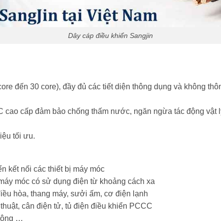
Dây cáp điều khiển Sangjin
core đến 30 core), đầy đủ các tiết diện thông dụng và không thôn
cao cấp đảm bảo chống thấm nước, ngăn ngừa tác động vật lý 
iệu tối ưu.
ển kết nối các thiết bị máy móc
ị máy móc có sử dụng điện từ khoảng cách xa
điều hòa, thang máy, sưởi ấm, cơ điện lạnh
 thuật, cân điện tử, tủ điện điều khiển PCCC
thông …