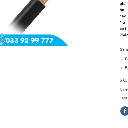
phận
hành
cao.
* Gh
có t
khác
Xem
C
B
SKU
Cate
Tags