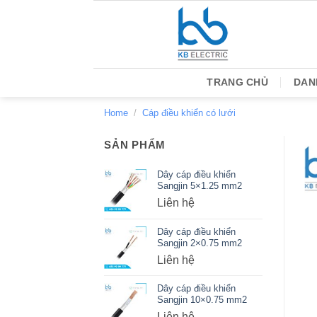
Bỏ
qua
nội
dung
TRANG CHỦ
DAN
Home
/
Cáp điều khiển có lưới
SẢN PHẨM
Dây cáp điều khiển
Sangjin 5×1.25 mm2
Liên hệ
Dây cáp điều khiển
Sangjin 2×0.75 mm2
Liên hệ
Dây cáp điều khiển
Sangjin 10×0.75 mm2
Liên hệ