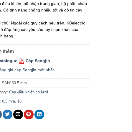
 điều khiển, bộ phận trung gian, bộ phận chấp
. Có tính năng chống nhiễu tốt và độ tin cậy
i chú: Ngoài các quy cách nêu trên, KBelectric
hể đáp ứng các yêu cầu tuỳ chọn khác của
h hàng.
 thêm
atalogue
Cáp Sangjin
ảng giá cáp Sangjin mới nhất
:
SAN160.5 mm
gory:
Cáp điều khiển có lưới
:
0.5 mm
,
16