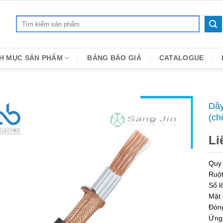
Search
for:
H MỤC SẢN PHẨM
BẢNG BÁO GIÁ
CATALOGUE
Dây
(ch
Li
Quy
Ruột
Số lõ
Mặt 
Đóng
Ứng 