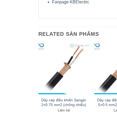
Fanpage KBElectric
RELATED SẢN PHẨMS
điều khiển Sangjin
Dây cáp điều khiển Sangjin
Dây cáp điề
mm2 (chống nhiễu)
2×0.75 mm2 (chống nhiễu)
5×0.5 mm2 
Liên hệ
Liên hệ
Li