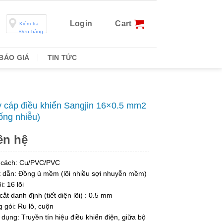
Login
Cart
Kiểm tra
Đơn hàng
BÁO GIÁ
TIN TỨC
 cáp điều khiển Sangjin 16×0.5 mm2
ống nhiễu)
ên hệ
 cách: Cu/PVC/PVC
 dẫn: Đồng ủ mềm (lõi nhiều sợi nhuyễn mềm)
i: 16 lõi
cắt danh định (tiết diện lõi) : 0.5 mm
 gói: Ru lô, cuộn
dụng: Truyền tín hiệu điều khiển điện, giữa bộ