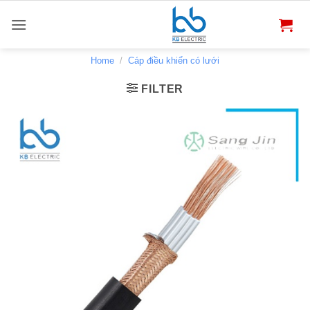
Bỏ
qua
nội
dung
Home
/
Cáp điều khiển có lưới
FILTER