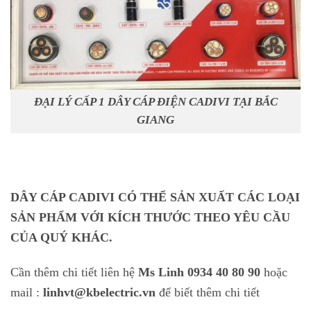
ĐẠI LÝ CẤP 1 DÂY CÁP ĐIỆN CADIVI TẠI BẮC
GIANG
DÂY CÁP CADIVI CÓ THỂ SẢN XUẤT CÁC LOẠI
SẢN PHẨM VỚI KÍCH THƯỚC THEO YÊU CẦU
CỦA QUÝ KHÁC.
Cần thêm chi tiết liên hệ
Ms Linh 0934 40 80 90
hoặc
mail :
linhvt@kbelectric.vn
để biết thêm chi tiết