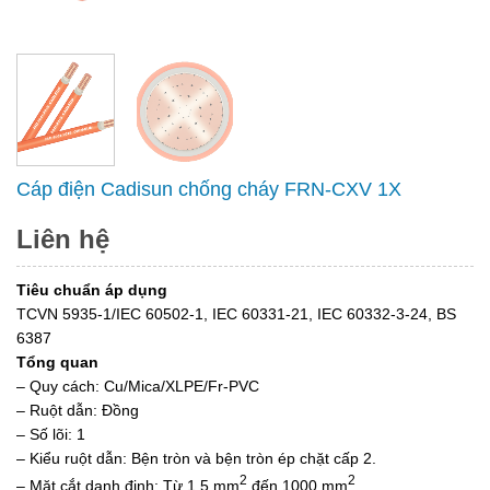
Cáp điện Cadisun chống cháy FRN-CXV 1X
Liên hệ
Tiêu chuẩn áp dụng
TCVN 5935-1/IEC 60502-1, IEC 60331-21, IEC 60332-3-24, BS
6387
Tổng quan
– Quy cách: Cu/Mica/XLPE/Fr-PVC
– Ruột dẫn: Đồng
– Số lõi: 1
– Kiểu ruột dẫn: Bện tròn và bện tròn ép chặt cấp 2.
2
2
– Mặt cắt danh định: Từ 1.5 mm
đến 1000 mm