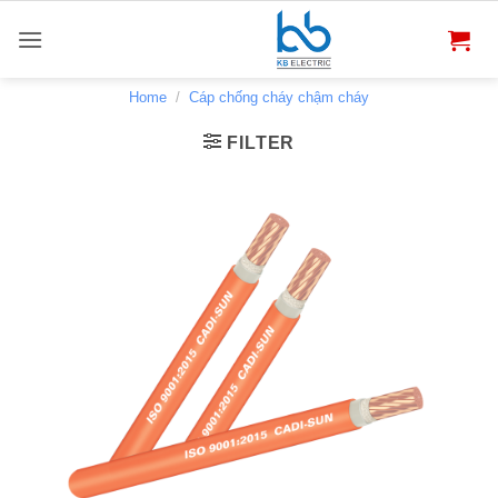
Bỏ
qua
nội
dung
Home
/
Cáp chống cháy chậm cháy
FILTER