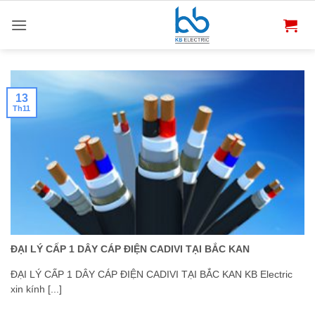
Bỏ
qua
nội
dung
13
Th11
ĐẠI LÝ CẤP 1 DÂY CÁP ĐIỆN CADIVI TẠI BẮC KAN
ĐẠI LÝ CẤP 1 DÂY CÁP ĐIỆN CADIVI TẠI BẮC KAN KB Electric
xin kính [...]