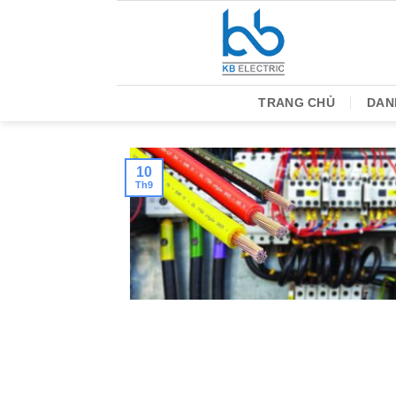
Bỏ
qua
nội
dung
TRANG CHỦ
DAN
10
Th9