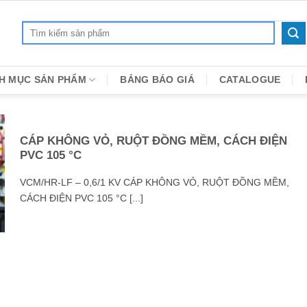
Search
for:
H MỤC SẢN PHẨM
BẢNG BÁO GIÁ
CATALOGUE
CÁP KHÔNG VỎ, RUỘT ĐỒNG MỀM, CÁCH ĐIỆN
PVC 105 °C
VCM/HR-LF – 0,6/1 KV CÁP KHÔNG VỎ, RUỘT ĐỒNG MỀM,
CÁCH ĐIỆN PVC 105 °C [...]