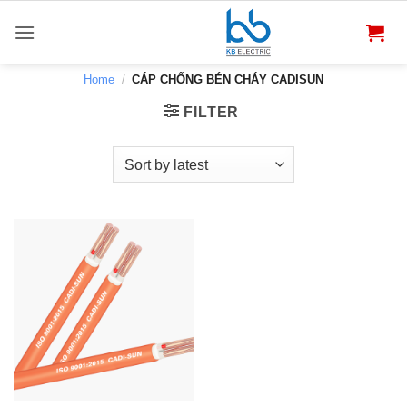
Bỏ
qua
nội
dung
Home
/
CÁP CHỐNG BÉN CHÁY CADISUN
FILTER