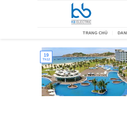
Bỏ
qua
nội
dung
TRANG CHỦ
DAN
19
Th12