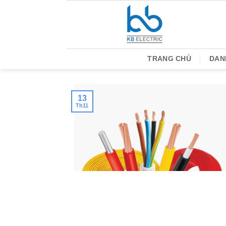
Bỏ
qua
nội
dung
TRANG CHỦ
DAN
13
Th11