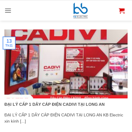
Bỏ
qua
nội
dung
13
Th11
ĐẠI LÝ CẤP 1 DÂY CÁP ĐIỆN CADIVI TẠI LONG AN
ĐẠI LÝ CẤP 1 DÂY CÁP ĐIỆN CADIVI TẠI LONG AN KB Electric
xin kính [...]