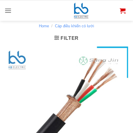
Bỏ
qua
nội
dung
Home
/
Cáp điều khiển có lưới
FILTER