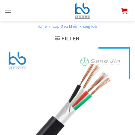
Bỏ
qua
nội
dung
Home
/
Cáp điều khiển không lưới
FILTER