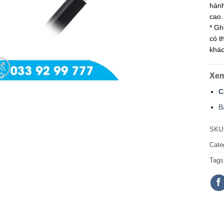
hành
cao.
* Gh
có t
khác
Xem
C
B
SKU
Cate
Tags