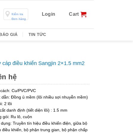
Login
Cart
Kiểm tra
Đơn hàng
BÁO GIÁ
TIN TỨC
 cáp điều khiển Sangjin 2×1.5 mm2
ên hệ
 cách: Cu/PVC/PVC
 dẫn: Đồng ủ mềm (lõi nhiều sợi nhuyễn mềm)
i: 2 lõi
cắt danh định (tiết diện lõi) : 1.5 mm
 gói: Ru lô, cuộn
dụng: Truyền tín hiệu điều khiển điện, giữa bộ
 điều khiển, bộ phận trung gian, bộ phận chấp