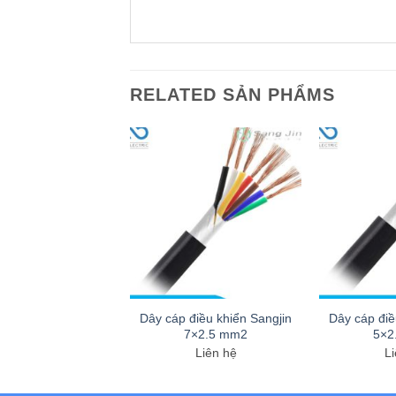
RELATED SẢN PHẨMS
điều khiển Sangjin
Dây cáp điều khiển Sangjin
Dây cáp điề
6×0.75 mm2
7×2.5 mm2
5×2
Liên hệ
Liên hệ
Li