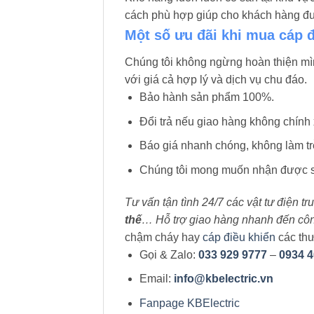
cách phù hợp giúp cho khách hàng đưa
Một số ưu đãi khi mua cáp 
Chúng tôi không ngừng hoàn thiện m
với giá cả hợp lý và dịch vụ chu đáo.
Bảo hành sản phẩm 100%.
Đổi trả nếu giao hàng không chính 
Báo giá nhanh chóng, không làm trễ
Chúng tôi mong muốn nhận được sự
Tư vấn tận tình 24/7 các vật tư điện t
thế
… Hỗ trợ giao hàng nhanh đến công 
chậm cháy hay
cáp điều khiển
các thư
Gọi & Zalo:
033 929 9777
–
0934 4
Email:
info@kbelectric.vn
Fanpage KBElectric