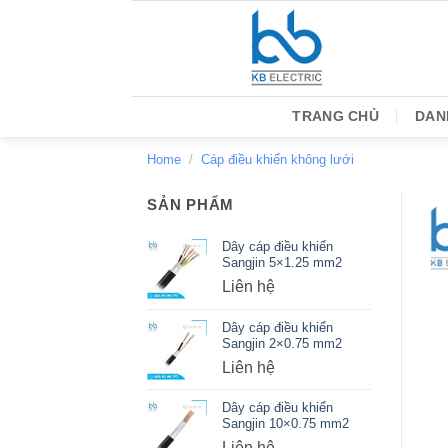
Bỏ
qua
nội
dung
TRANG CHỦ
DAN
Home
/
Cáp điều khiển không lưới
SẢN PHẨM
Dây cáp điều khiển
Sangjin 5×1.25 mm2
Liên hệ
Dây cáp điều khiển
Sangjin 2×0.75 mm2
Liên hệ
Dây cáp điều khiển
Sangjin 10×0.75 mm2
Liên hệ