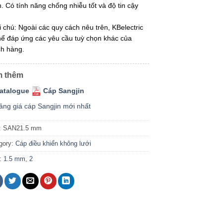
. Có tính năng chống nhiễu tốt và độ tin cậy
i chú: Ngoài các quy cách nêu trên, KBelectric
hể đáp ứng các yêu cầu tuỳ chọn khác của
h hàng.
 thêm
atalogue
Cáp Sangjin
ảng giá cáp Sangjin mới nhất
:
SAN21.5 mm
gory:
Cáp điều khiển không lưới
:
1.5 mm
,
2