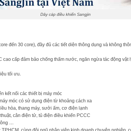
Dây cáp điều khiển Sangjin
core đến 30 core), đầy đủ các tiết diện thông dụng và không thôn
cao cấp đảm bảo chống thấm nước, ngăn ngừa tác động vật lý 
iệu tối ưu.
ển kết nối các thiết bị máy móc
ị máy móc có sử dụng điện từ khoảng cách xa
điều hòa, thang máy, sưởi ấm, cơ điện lạnh
 thuật, cân điện tử, tủ điện điều khiển PCCC
thông …
ực TPHCM, cùng đội ngũ nhân viên kinh doanh chuyên nghiệp, c