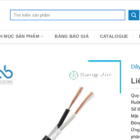
Search
for:
H MỤC SẢN PHẨM
BẢNG BÁO GIÁ
CATALOGUE
Dây
Li
Quy
Ruột
Số lõ
Mặt 
Đóng
Ứng 
phận